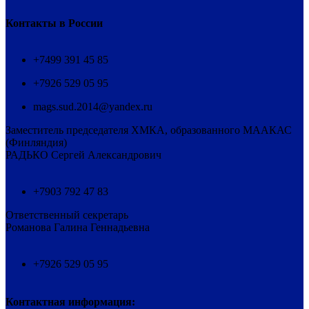
Контакты в России
+7499 391 45 85
+7926 529 05 95
mags.sud.2014@yandex.ru
Заместитель председателя ХМКА, образованного МААКАС
(Финляндия)
РАДЬКО Сергей Александрович
+7903 792 47 83
Ответственный секретарь
Романова Галина Геннадьевна
+7926 529 05 95
Контактная информация: