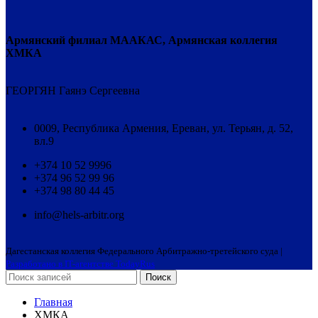
Армянский филиал МААКАС, Армянская коллегия
ХМКА
ГЕОРГЯН Гаянэ Сергеевна
0009, Республика Армения, Ереван, ул. Терьян, д. 52,
вл.9
+374 10 52 9996
+374 96 52 99 96
+374 98 80 44 45
info@hels-arbitr.org
Дагестанская коллегия Федерального Арбитражно-третейского суда |
Разработано в IT-агентстве TodayRus
Поиск
Главная
ХМКА