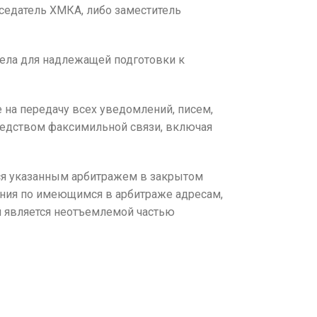
седатель ХМКА, либо заместитель
дела для надлежащей подготовки к
на передачу всех уведомлений, писем,
редством факсимильной связи, включая
ся указанным арбитражем в закрытом
ления по имеющимся в арбитраже адресам,
й является неотъемлемой частью