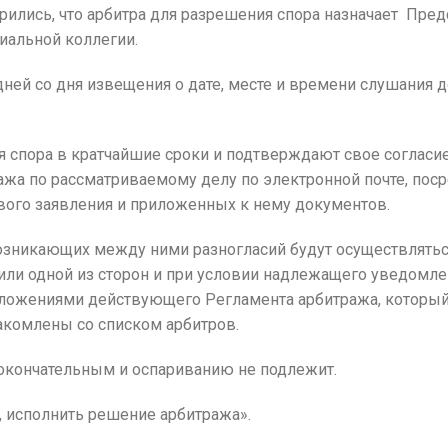
ились, что арбитра для разрешения спора назначает Пред
иальной коллегии.
ней со дня извещения о дате, месте и времени слушания 
спора в кратчайшие сроки и подтверждают свое согласие 
ажа по рассматриваемому делу по электронной почте, пос
вого заявления и приложенных к нему документов.
возникающих между ними разногласий будут осуществлять
он или одной из сторон и при условии надлежащего уведом
положениями действующего Регламента арбитража, которы
акомлены со списком арбитров.
 окончательным и оспариванию не подлежит.
 исполнить решение арбитража».