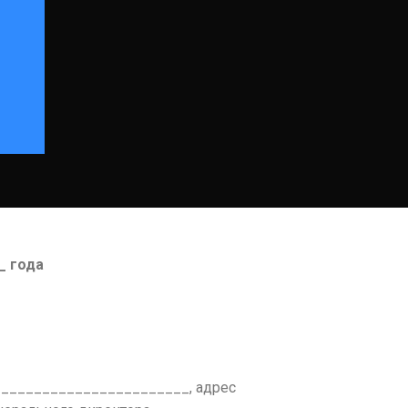
_ года
________________________, адрес