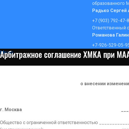
образованного 
Радько Сергей
+7 (903) 792-47-
Ответственный с
Романова Галин
+7-926-529-05-9
Арбитражное соглашение ХМКА при МА
Меню
о внесении изменени
г. Москва ____ __________
Общество с ограниченной ответственностью __________