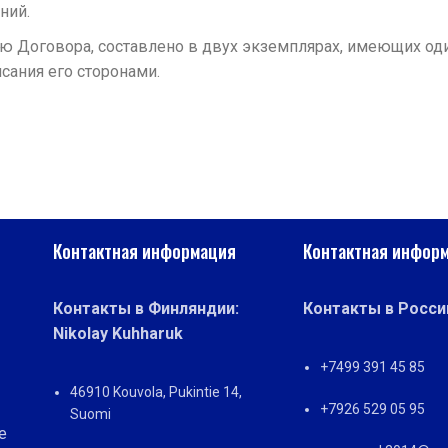
ний.
 Договора, составлено в двух экземплярах, имеющих од
исания его сторонами.
Контактная информация
Контактная информ
Контакты в Финляндии:
Контакты в Росси
Nikolay Kuhharuk
+7499 391 45 85
46910 Kouvola, Pukintie 14,
+7926 529 05 95
Suomi
е