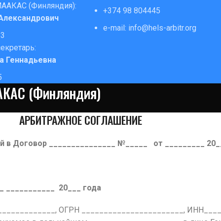
МААКАС (Финляндия):
+374 98 804445
 Александрович
e-mail: info@hels-arbitr.org
83
екретарь:
а Геннадьевна
5
АКАС (Финляндия)
АРБИТРАЖНОЕ СОГЛАШЕНИЕ
й в Договор _______________ №_____ от _________ 20_
_ 20___ года
______________, ОГРН _______________________, ИНН___