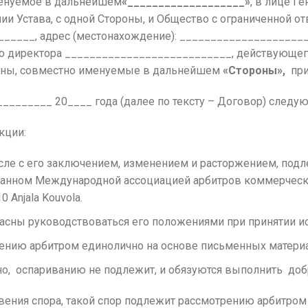
менуемое в дальнейшем
«___________________»
, в лице Г
и Устава, с одной Стороны, и Общество с ограниченной 
_____, адрес (местонахождение): ____________________
го директора ___________________________, действующег
роны, совместно именуемые в дальнейшем
«Стороны»,
при
_______ 20____ года (далее по тексту – Договор) следу
кции:
исле с его заключением, изменением и расторжением, по
анном Международной ассоциацией арбитров коммерчески
 Anjala Kouvola.
сны руководствоваться его положениями при принятии ис
рению арбитром единолично на основе письменных материа
о, оспариванию не подлежит, и обязуются выполнить доб
ния спора, такой спор подлежит рассмотрению арбитром