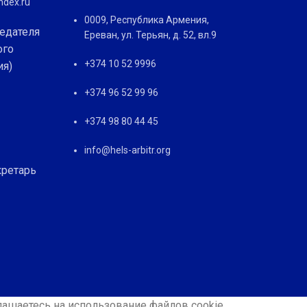
dex.ru
0009, Республика Армения,
едателя
Ереван, ул. Терьян, д. 52, вл.9
ого
+374 10 52 9996
ия)
+374 96 52 99 96
+374 98 80 44 45
info@hels-arbitr.org
кретарь
лашаетесь на использование файлов cookie.