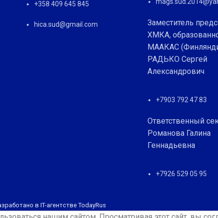
mags.sud.2014@yan
+358 409 645 845
Заместитель предс
hica.sud@gmail.com
ХМКА, образованн
МААКАС (Финлянд
РАДЬКО Сергей
Александрович
+7903 792 47 83
Ответственный се
Романова Галина
Геннадьевна
+7926 529 05 95
азработано в IT-агентстве TodayRus
ьзоваться нашим сайтом. Просматривая этот сайт, вы сог