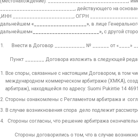
(местонахождение): _____________________________, и
___________________________, действующего на основани
,ИНН ______________________, ОГРН __________________
дальнейшем
«___________________»
, в лице Генерально
дальнейшем
«________________________»,
с другой сто
Внести в Договор ___________ № ______ от «____» ___
Пункт _______ Договора изложить в следующей реда
Все споры, связанные с настоящим Договором, в том ч
международном коммерческом арбитраже (ХМКА), созд
арбитраж), находящейся по адресу: Suomi Pukintie 14 46910
Стороны ознакомлены с Регламентом арбитража и согла
В случае возникновения спора дело подлежит рассмот
Стороны согласны, что решение арбитража окончательн
Стороны договорились о том, что в случае возникнове