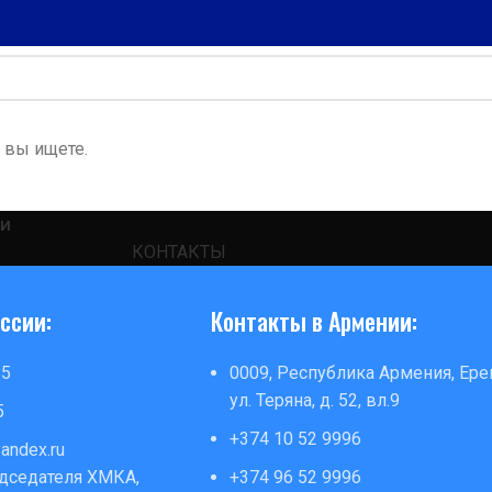
 вы ищете.
ХМКА
ТИ
КОНТАКТЫ
ссии:
Контакты в Армении:
85
0009, Республика Армения, Ере
ул. Теряна, д. 52, вл.9
5
+374 10 52 9996
andex.ru
дседателя ХМКА,
+374 96 52 9996