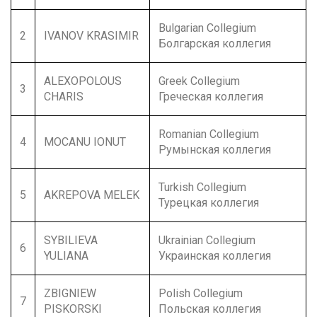
Bulgarian Collegium
2
IVANOV KRASIMIR
Болгарская коллегия
ALEXOPOLOUS
Greek Collegium
3
CHARIS
Греческая коллегия
Romanian Collegium
4
MOCANU IONUT
Румынская коллегия
Turkish Collegium
5
AKREPOVA MELEK
Турецкая коллегия
SYBILIEVA
Ukrainian Collegium
6
YULIANA
Украинская коллегия
ZBIGNIEW
Polish Collegium
7
PISKORSKI
Польская коллегия