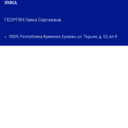
ХМКА
ГЕОРГЯН Гаянэ Сергеевна
0009, Республика Армения, Ереван, ул. Терьян, д. 52, вл.9
+374 10 52 9996
+374 96 52 99 96
+374 98 80 44 45
info@hels-arbitr.org
Дагестанская коллегия Федерального Арбитражно-третейского
суда |
Разработано в IT-агентстве TodayRus
Мы используем файлы cookie, чтобы вам было удобнее
пользоваться нашим сайтом. Просматривая этот сайт, вы