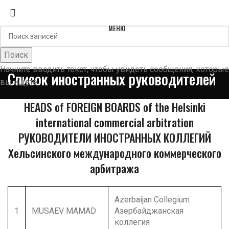
ХМКА
МЕНЮ
Поиск
Начните вводить текст, чтобы увидеть сообщения, которые
Список иностранных руководителей
вы ищете.
HEADS of FOREIGN BOARDS of the Helsinki
international commercial arbitration
РУКОВОДИТЕЛИ ИНОСТРАННЫХ КОЛЛЕГИЙ
Хельсинского международного коммерческого
арбитража
Azerbaijan Collegium
1
MUSAEV MAMAD
Азербайджанcкая
коллегия