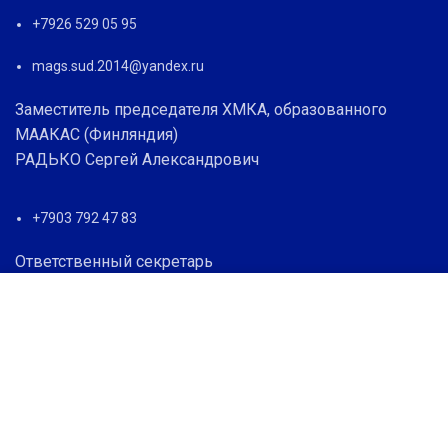
+7926 529 05 95
mags.sud.2014@yandex.ru
Заместитель председателя ХМКА, образованного
МААКАС (Финляндия)
РАДЬКО Сергей Александрович
+7903 792 47 83
Ответственный секретарь
Романова Галина Геннадьевна
Мы используем файлы cookie, чтобы вам было
удобнее пользоваться нашим сайтом.
+7926 529 05 95
Просматривая этот сайт, вы соглашаетесь на
использование файлов cookie.
Контактная информация:
БОЛЬШЕ ИНФОРМАЦИИ
ПРИНЯТЬ
Армянский филиал МААКАС, Армянская коллегия